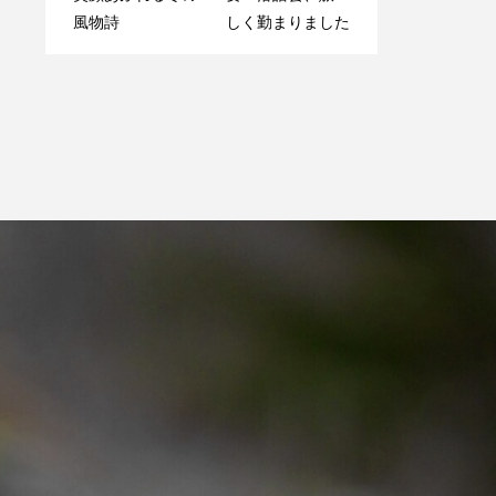
つき
風物詩
しく勤まりました