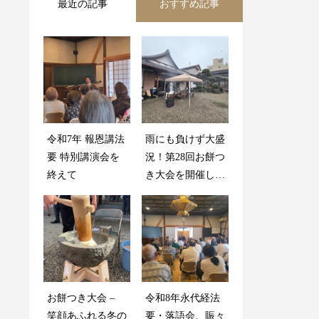
最近の記事
おすすめ記事
令和7年 報恩講法
大親寺ホームペー
雨にも負けず大盛
令和7年 盂蘭盆会
要 特別講演会を
ジリニューアルの
況！第28回お餅つ
法要を終えて
終えて
お知らせ
き大会を開催しま
した
令和6年 永代経法
心温まる冬の一
お餅つき大会 –
令和8年永代経法
要＆落語会
日：大親寺のお餅
笑顔あふれる冬の
要・落語会、賑々