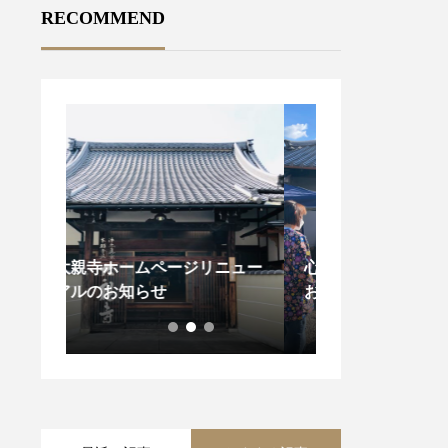
RECOMMEND
ニュー
心温まる冬の一日：大親寺の
お餅つき大会 –
お餅つき
冬の風物詩