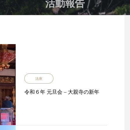
活動報告
法座
令和６年 元旦会 – 大親寺の新年