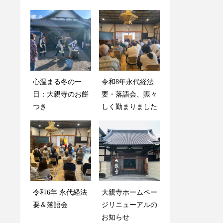
心温まる冬の一
雨にも負けず大盛
令和8年永代経法
令和7年 盂蘭盆会
日：大親寺のお餅
況！第28回お餅つ
要・落語会、賑々
法要を終えて
つき
き大会を開催しま
しく勤まりました
した
令和6年 永代経法
大親寺ホームペー
心温まる冬の一
大親寺ホームペー
要＆落語会
ジリニューアルの
日：大親寺のお餅
ジリニューアルの
お知らせ
つき
お知らせ