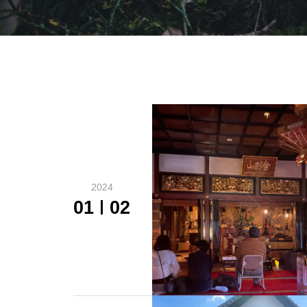
2024
01
02