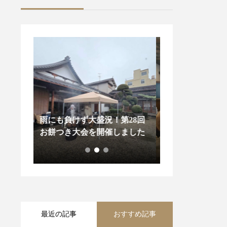
28回
令和8年永代経法要・落語
大親寺ホームペ
ました
会、賑々しく勤まりました
アルのお知らせ
最近の記事
おすすめ記事