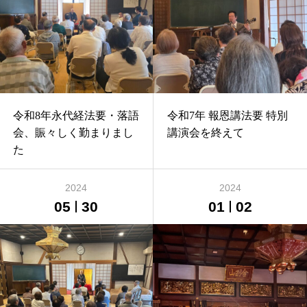
令和8年永代経法要・落語
令和7年 報恩講法要 特別
会、賑々しく勤まりまし
講演会を終えて
た
2024
2024
05
30
01
02