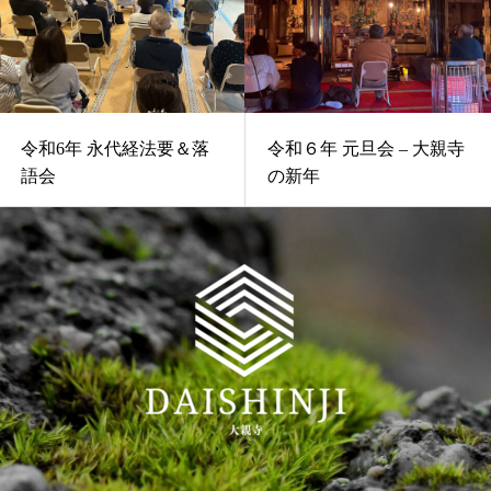
令和6年 永代経法要＆落
令和６年 元旦会 – 大親寺
語会
の新年